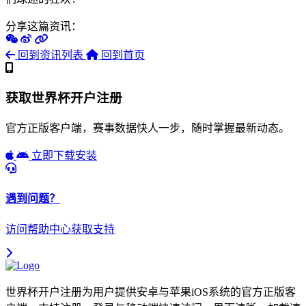
分享这篇资讯：
回到资讯列表
回到首页
获取世界杯开户注册
官方正版客户端，赛事数据快人一步，随时掌握最新动态。
立即下载安装
遇到问题？
访问帮助中心获取支持
世界杯开户注册为用户提供安卓与苹果iOS系统的官方正版客