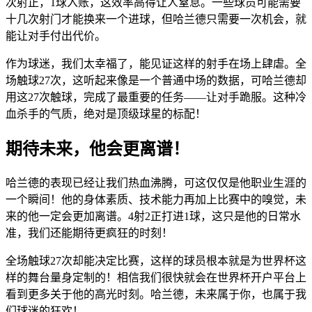
次射正，1球入账，这效率高得让人窒息。一些球员可能需要
十几次射门才能换来一个进球，但哈兰德只需要一次机会，就
能让对手付出代价。
作为球迷，我们太幸福了，能见证这样的射手在场上肆虐。全
场触球27次，这听起来像是一个普通中场的数据，可哈兰德却
用这27次触球，完成了最重要的任务——让对手跪服。这种冷
血杀手的气质，绝对是顶级球星的标配！
期待未来，他会更离谱！
哈兰德的表现已经让我们热血沸腾，可这仅仅是他职业生涯的
一个瞬间！他的身体素质、技术能力再加上比赛中的嗅觉，未
来的他一定会更加离谱。4射2正打进1球，这只是他的日常水
准，我们还能期待更疯狂的时刻！
全场触球27次却能决定比赛，这样的球员根本就是为世界杯这
样的舞台量身定制的！相信我们很快就会在世界杯开户平台上
看到更多关于他的高光时刻。哈兰德，未来属于你，也属于我
们球迷的狂欢！