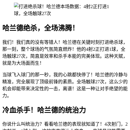
哈兰德绝杀，全场沸腾！
我们！我们真的没有等错人！哈兰德在关键时刻打进绝杀球，
那一刻，整个球场的气氛简直燃炸！他的4射2正打进1球，全
场触球27次，简直是效率和杀手本能的完美体现。这种天赋，
就是为大场面而生！
当球飞入球门的那一秒，我的心跳都快停了！哈兰德的冷静与
精准，完全展现了顶级前锋的素质。全场触球27次，这么少的
机会却能带来决定性的一击，离谱！这是一种让对手绝望的能
力。
冷血杀手！哈兰德的统治力
你说什么叫统治力？看看哈兰德的表现就知道了！4次射门，2