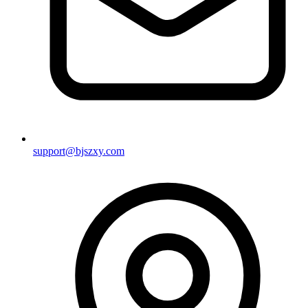
support@bjszxy.com