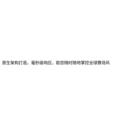
。原生架构打造，毫秒级响应，助您随时随地掌控全球赛场风